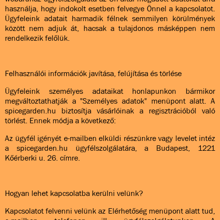
használja, hogy indokolt esetben felvegye Önnel a kapcsolatot.
Ügyfeleink adatait harmadik félnek semmilyen körülmények
között nem adjuk át, hacsak a tulajdonos másképpen nem
rendelkezik felőlük.
Felhasználói információk javítása, felújítása és törlése
Ügyfeleink személyes adataikat honlapunkon bármikor
megváltoztathatják a "Személyes adatok" menüpont alatt. A
spicegarden.hu biztosítja vásárlóinak a regisztrációból való
törlést. Ennek módja a következő:
Az ügyfél igényét e-mailben elküldi részünkre vagy levelet intéz
a spicegarden.hu ügyfélszolgálatára, a Budapest, 1221
Kőérberki u. 26. címre.
Hogyan lehet kapcsolatba kerülni velünk?
Kapcsolatot felvenni velünk az Elérhetőség menüpont alatt tud,