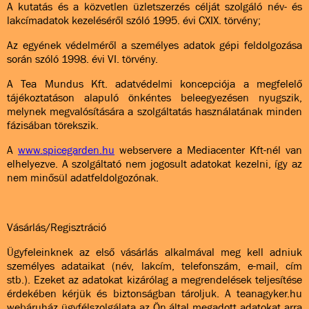
A kutatás és a közvetlen üzletszerzés célját szolgáló név- és
lakcímadatok kezeléséről szóló 1995. évi CXIX. törvény;
Az egyének védelméről a személyes adatok gépi feldolgozása
során szóló 1998. évi VI. törvény.
A Tea Mundus Kft. adatvédelmi koncepciója a megfelelő
tájékoztatáson alapuló önkéntes beleegyezésen nyugszik,
melynek megvalósítására a szolgáltatás használatának minden
fázisában törekszik.
A
www.spicegarden.hu
webservere a Mediacenter Kft-nél van
elhelyezve. A szolgáltató nem jogosult adatokat kezelni, így az
nem minősül adatfeldolgozónak.
Vásárlás/Regisztráció
Ügyfeleinknek az első vásárlás alkalmával meg kell adniuk
személyes adataikat (név, lakcím, telefonszám, e-mail, cím
stb.). Ezeket az adatokat kizárólag a megrendelések teljesítése
érdekében kérjük és biztonságban tároljuk. A teanagyker.hu
webáruház ügyfélszolgálata az Ön által megadott adatokat arra