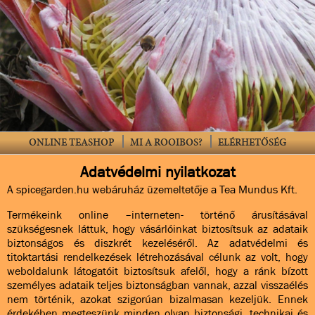
ONLINE TEASHOP
MI A ROOIBOS?
ELÉRHETŐSÉG
Adatvédelmi nyilatkozat
A spicegarden.hu webáruház üzemeltetője a Tea Mundus Kft.
Termékeink online –interneten- történő árusításával
szükségesnek láttuk, hogy vásárlóinkat biztosítsuk az adataik
biztonságos és diszkrét kezeléséről. Az adatvédelmi és
titoktartási rendelkezések létrehozásával célunk az volt, hogy
weboldalunk látogatóit biztosítsuk afelől, hogy a ránk bízott
személyes adataik teljes biztonságban vannak, azzal visszaélés
nem történik, azokat szigorúan bizalmasan kezeljük. Ennek
érdekében megteszünk minden olyan biztonsági, technikai és