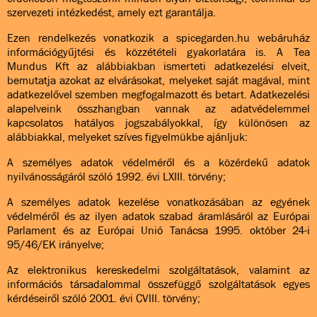
szervezeti intézkedést, amely ezt garantálja.
Ezen rendelkezés vonatkozik a spicegarden.hu webáruház
információgyűjtési és közzétételi gyakorlatára is. A Tea
Mundus Kft az alábbiakban ismerteti adatkezelési elveit,
bemutatja azokat az elvárásokat, melyeket saját magával, mint
adatkezelővel szemben megfogalmazott és betart. Adatkezelési
alapelveink összhangban vannak az adatvédelemmel
kapcsolatos hatályos jogszabályokkal, így különösen az
alábbiakkal, melyeket szíves figyelmükbe ajánljuk:
A személyes adatok védelméről és a közérdekű adatok
nyilvánosságáról szóló 1992. évi LXIII. törvény;
A személyes adatok kezelése vonatkozásában az egyének
védelméről és az ilyen adatok szabad áramlásáról az Európai
Parlament és az Európai Unió Tanácsa 1995. október 24-i
95/46/EK irányelve;
Az elektronikus kereskedelmi szolgáltatások, valamint az
információs társadalommal összefüggő szolgáltatások egyes
kérdéseiről szóló 2001. évi CVIII. törvény;