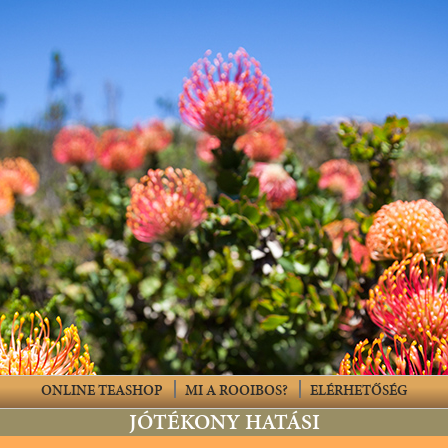
ONLINE TEASHOP
MI A ROOIBOS?
ELÉRHETŐSÉG
JÓTÉKONY HATÁSI