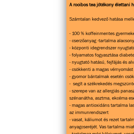
A rooibos tea jótékony élettani 
Számtalan kedvező hatása melle
- 100 % koffeinmentes gyermeke
- cserzőanyag -tartalma alacson
- központi idegrendszer nyugtat
- folyamatos fogyasztása diabet
- nyugtató hatású, fejfájás és al
- csökkenti a magas vérnyomást
- gyomor bántalmak esetén csök
- segít a székrekedés megszün
- szerepe van az allergiás pana
szénanátha, asztma, ekcéma es
- magas antioxidáns tartalma las
az immunrendszert
- vasat, káliumot és rezet tartal
anyagcseréjét. Vas tartalma miat
- tartalmaz még kálciumot, vasa