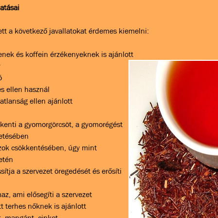
hatásai
tt a következő javallatokat érdemes kiemelni:
nek és koffein érzékenyeknek is ajánlott
y
ó
es ellen használ
vatlanság ellen ajánlott
kenti a gyomorgörcsöt, a gyomorégést
tetésében
szok csökkentésében, úgy mint
etén
sítja a szervezet öregedését és erősíti
maz, ami elősegíti a szervezet
t terhes nőknek is ajánlott
t, mangánt, cinket